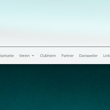
tartseite
Verein
Clubheim
Partner
Dansweiler
Link