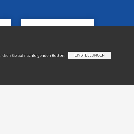
Tambourcorps Edelweiß
Dansweiler 1923 e.V.
Vochemsgasse 5
50259 Pulheim-Dansweiler
klicken Sie auf nachfolgenden Button.
EINSTELLUNGEN
E-Mail:
info@tce-
dansweiler.de
Datenschutzerklärung
Impressum
n